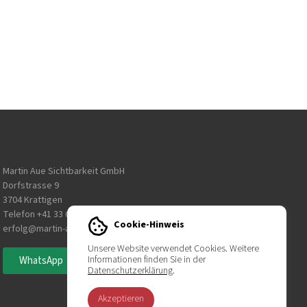
Martin Aue Sichtbarkeit GmbH
Dorfstrasse 9
3704 Krattigen
Telefon
+41 33 650 10 10
Cookie-Hinweis
erfolg@martin-aue.com
Unsere Website verwendet Cookies. Weitere
Informationen finden Sie in der
WhatsApp
Datenschutzerklärung
.
Akzeptieren