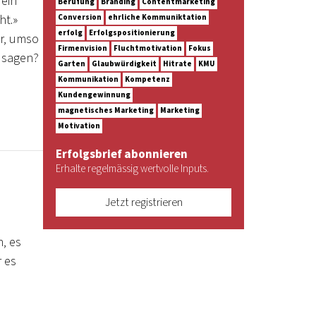
 ein
Berufung
Branding
Contentmarketing
ht.»
Conversion
ehrliche Kommuniktation
erfolg
Erfolgspositionierung
r, umso
Firmenvision
Fluchtmotivation
Fokus
t sagen?
Garten
Glaubwürdigkeit
Hitrate
KMU
Kommunikation
Kompetenz
Kundengewinnung
magnetisches Marketing
Marketing
Motivation
Erfolgsbrief abonnieren
Erhalte regelmässig wertvolle Inputs.
Jetzt registrieren
, es
 es