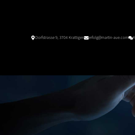
Dorfstrasse 9, 3704 Krattigen
erfolg@martin-aue.com
K