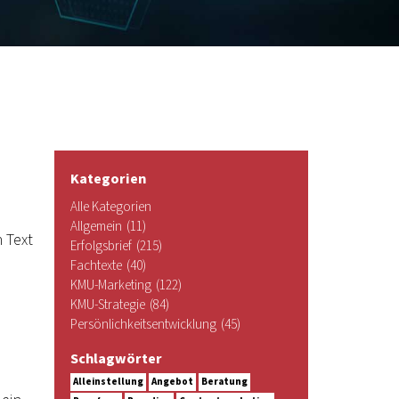
Kategorien
Alle Kategorien
Allgemein
(11)
 Text
Erfolgsbrief
(215)
Fachtexte
(40)
KMU-Marketing
(122)
KMU-Strategie
(84)
Persönlichkeitsentwicklung
(45)
Schlagwörter
Alleinstellung
Angebot
Beratung