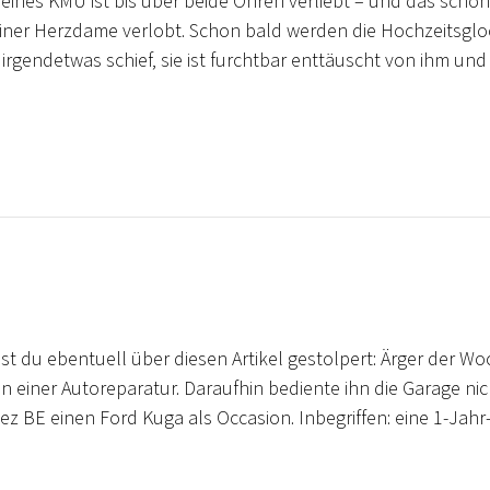
eines KMU ist bis über beide Ohren verliebt – und das schon 
t seiner Herzdame verlobt. Schon bald werden die Hochzeitsgl
t irgendetwas schief, sie ist furchtbar enttäuscht von ihm und
t du ebentuell über diesen Artikel gestolpert: Ärger der Wo
an einer Autoreparatur. Daraufhin bediente ihn die Garage ni
z BE einen Ford Kuga als Occasion. Inbegriffen: eine 1-Jahr