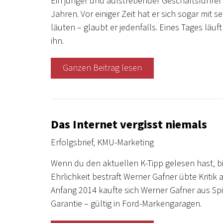
Ein junger und aufstrebender Geschäftsführer 
Jahren. Vor einiger Zeit hat er sich sogar mi
läuten – glaubt er jedenfalls. Eines Tages läuf
ihn.
Ganzen Beitrag lesen
Das Internet vergisst niemals
Erfolgsbrief
,
KMU-Marketing
Wenn du den aktuellen K-Tipp gelesen hast, bis
Ehrlichkeit bestraft Werner Gafner übte Kritik 
Anfang 2014 kaufte sich Werner Gafner aus Spie
Garantie – gültig in Ford-Markengaragen.