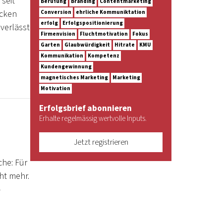
seit
Berufung
Branding
Contentmarketing
ocken
Conversion
ehrliche Kommuniktation
erfolg
Erfolgspositionierung
 verlässt
Firmenvision
Fluchtmotivation
Fokus
Garten
Glaubwürdigkeit
Hitrate
KMU
Kommunikation
Kompetenz
Kundengewinnung
magnetisches Marketing
Marketing
Motivation
Erfolgsbrief abonnieren
Erhalte regelmässig wertvolle Inputs.
Jetzt registrieren
che: Für
cht mehr.
-