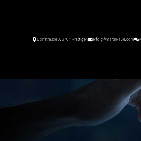
Dorfstrasse 9, 3704 Krattigen
erfolg@martin-aue.com
K