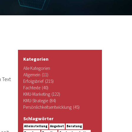
Kategorien
Alle Kategorien
Allgemein
(11)
 Text
Erfolgsbrief
(215)
Fachtexte
(40)
KMU-Marketing
(122)
KMU-Strategie
(84)
Persönlichkeitsentwicklung
(45)
Schlagwörter
Alleinstellung
Angebot
Beratung