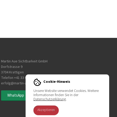
Martin Aue Sichtbarkeit GmbH
Dorfstrasse 9
3704 Krattigen
Telefon
+41 33 650 10 10
Cookie-Hinweis
erfolg@martin-aue.com
Unsere Website verwendet Cookies. Weitere
Informationen finden Sie in der
WhatsApp
Datenschutzerklärung
.
Akzeptieren