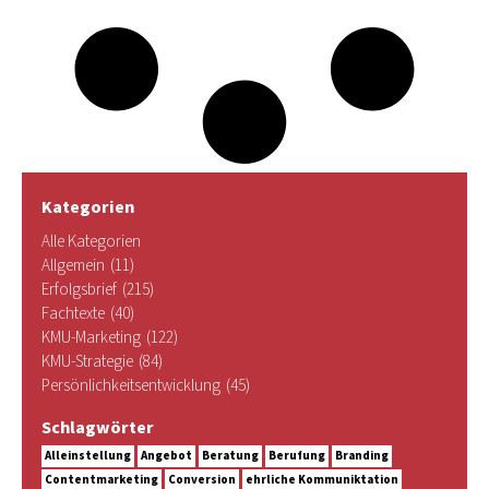
Kategorien
Alle Kategorien
Allgemein
(11)
Erfolgsbrief
(215)
Fachtexte
(40)
KMU-Marketing
(122)
KMU-Strategie
(84)
Persönlichkeitsentwicklung
(45)
Schlagwörter
Alleinstellung
Angebot
Beratung
Berufung
Branding
Contentmarketing
Conversion
ehrliche Kommuniktation