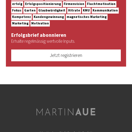
erfolg
Erfolgspositionierung
Firmenvision
Fluchtmotivation
Fokus
Garten
Glaubwürdigkeit
Hitrate
KMU
Kommunikation
Kompetenz
Kundengewinnung
magnetisches Marketing
Marketing
Motivation
Erfolgsbrief abonnieren
Erhalte regelmässig wertvolle Inputs.
Jetzt registrieren