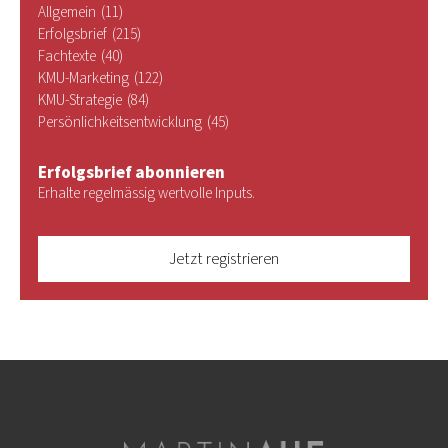
Allgemein
(11)
Erfolgsbrief
(215)
Fachtexte
(40)
KMU-Marketing
(122)
KMU-Strategie
(84)
Persönlichkeitsentwicklung
(45)
Erfolgsbrief abonnieren
Erhalte regelmässig wertvolle Inputs.
Jetzt registrieren