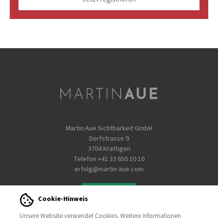
Martin Aue Sichtbarkeit GmbH
Dorfstrasse 9
3704 Krattigen
Telefon
+41 33 650 10 10
erfolg@martin-aue.com
WhatsApp
Cookie-Hinweis
Unsere Website verwendet Cookies. Weitere Informationen
AGB
Sitemap
Impressum
Datenschutz