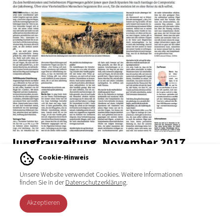
Jungfrauzeitung, November 2017
Cookie-Hinweis
Unsere Website verwendet Cookies. Weitere Informationen
Bericht anzeigen
finden Sie in der
Datenschutzerklärung
.
Akzeptieren