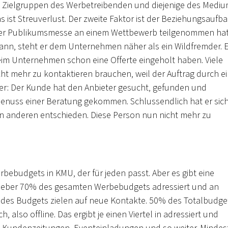
ie Zielgruppen des Werbetreibenden und diejenige des Medi
 ist Streuverlust. Der zweite Faktor ist der Beziehungsaufba
iner Publikumsmesse an einem Wettbewerb teilgenommen ha
nn, steht er dem Unternehmen näher als ein Wildfremder. E
beim Unternehmen schon eine Offerte eingeholt haben. Viele
cht mehr zu kontaktieren brauchen, weil der Auftrag durch e
er: Der Kunde hat den Anbieter gesucht, gefunden und
n Genuss einer Beratung gekommen. Schlussendlich hat er sic
n anderen entschieden. Diese Person nun nicht mehr zu
rbebudgets in KMU, der für jeden passt. Aber es gibt eine
 lieber 70% des gesamten Werbebudgets adressiert und an
des Budgets zielen auf neue Kontakte. 50% des Totalbudge
also offline. Das ergibt je einen Viertel in adressiert und