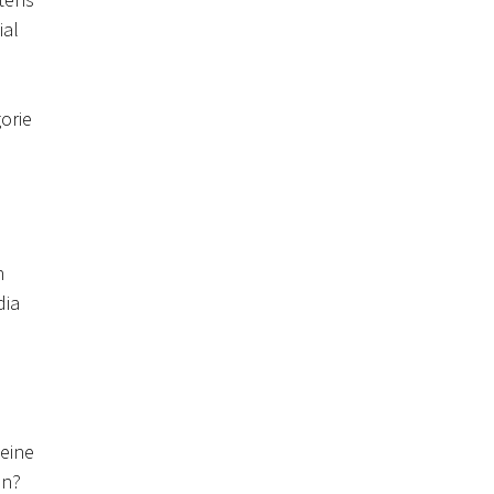
stens
ial
orie
n
dia
eine
en?