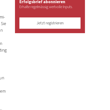
Erfolgsbrief abonnieren
Erhalte regelmässig wertvolle Inputs.
s
mi-
Jetzt registrieren
 Sie
en
en
ting
tun
dem