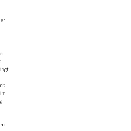
der
ei
t
ingt
mit
eim
g
d
en: