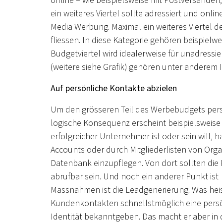
offline – wie beispielsweise mit Postversänd
ein weiteres Viertel sollte adressiert und onli
Media Werbung. Maximal ein weiteres Viertel 
fliessen. In diese Kategorie gehören beispie
Budgetviertel wird idealerweise für unadressi
(weitere siehe Grafik) gehören unter andere
Auf persönliche Kontakte abzielen
Um den grösseren Teil des Werbebudgets perso
logische Konsequenz erscheint beispielsweise b
erfolgreicher Unternehmer ist oder sein will, h
Accounts oder durch Mitgliederlisten von Organi
Datenbank einzupflegen. Von dort sollten die
abrufbar sein. Und noch ein anderer Punkt ist w
Massnahmen ist die Leadgenerierung. Was hei
Kundenkontakten schnellstmöglich eine pers
Identität bekanntgeben. Das macht er aber in d