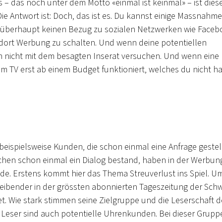
– das noch unter dem Motto «einmal ist keinmal» – ist dies
e Antwort ist: Doch, das ist es. Du kannst einige Massnahm
e überhaupt keinen Bezug zu sozialen Netzwerken wie Faceb
ei, dort Werbung zu schalten. Und wenn deine potentiellen
h nicht mit dem besagten Inserat versuchen. Und wenn eine
 TV erst ab einem Budget funktioniert, welches du nicht ha
eispielsweise Kunden, die schon einmal eine Anfrage gestel
chen schon einmal ein Dialog bestand, haben in der Werbun
de. Erstens kommt hier das Thema Streuverlust ins Spiel. U
eibender in der grössten abonnierten Tageszeitung der Schw
et. Wie stark stimmen seine Zielgruppe und die Leserschaft d
Leser sind auch potentielle Uhrenkunden. Bei dieser Grupp