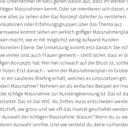
ele Unternehmer im KMU gehen davon aus, dass ihr Werber 
chtigen Massnahmen kennt. Oder sie orientieren sich daran, 
hne alles zu sehen oder das Konzept dahinter zu verstehen.
anisationen oder Erfahrungsgruppen über das Thema aus.
ensweise kommt selten ein wirklich griffiger Massnahmenpl
ken macht, wie er mit möglichst wenig Aufwand Kunden
ptionellen Ebene. Die Umsetzung kommt erst danach. Die rich
e immer sind auch Frauen gemeint – stellt sicher, dass er d
igen Konzepts hat. Wer hier schwach auf der Brust ist, sollt
ter holen. Erst danach – wenn der Massnahmenplan im Grobe
 er ein sauberes Briefing erhält, welches es umzusetzen gilt.
nden Massnahme? Nehmen wir als einfaches Beispiel ein Inse
t die richtige Massnahme zur Kundengewinnung ist. Das ist d
staltet: Das ist das WIE. Als Drittes muss entschieden werde
tschrift, wie gross und wie oft das Inserat geschaltet werde
 der Auswahl der richtigen Massnahme. Warum? Wenn du zu we
deren Auswahl sinnfrei. Und wie verteilst du deine vorhand