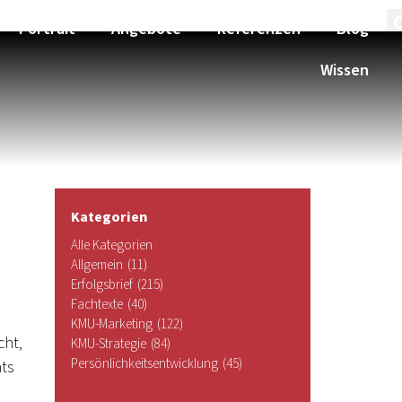
Portrait
Angebote
Referenzen
Blog
Wissen
Kategorien
Alle Kategorien
Allgemein
(11)
Erfolgsbrief
(215)
Fachtexte
(40)
KMU-Marketing
(122)
cht,
KMU-Strategie
(84)
Persönlichkeitsentwicklung
(45)
hts