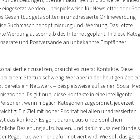
en, Kundenzeitungen, Eventeinladungen und so weiter. Minde
ne eingesetzt werden – beispielsweise für Newsletter oder Soc
des Gesamtbudgets sollten in unadressierte Onlinewerbung
lweise Suchmaschinenoptimierung und -Werbung. Das letzte
erte Werbung ausserhalb des Internet geplant. In diese Kateg
m Inserate und Postversände an unbekannte Empfänger.
nalisiert einzusetzen, braucht es zuerst Kontakte. Diese
ei einem Startup schwierig. Wer aber in der heutigen Zeit ei
at bereits ein Netzwerk – beispielsweise auf seinen Social Me
sationen. Es gilt nun, diese Kontakte in eine intelligente
 Personen, wenn möglich Kategorien zugeordnet, jederzeit
ichtig: Ein Ziel mit hoher Priorität bei allen unadressierten
sst das konkret? Es geht darum, aus unpersönlichen
önliche Beziehung aufzubauen. Und dafür muss der Kunde s
er Regel nur, wenn er dafür motiviert wird. Wie soll das geh