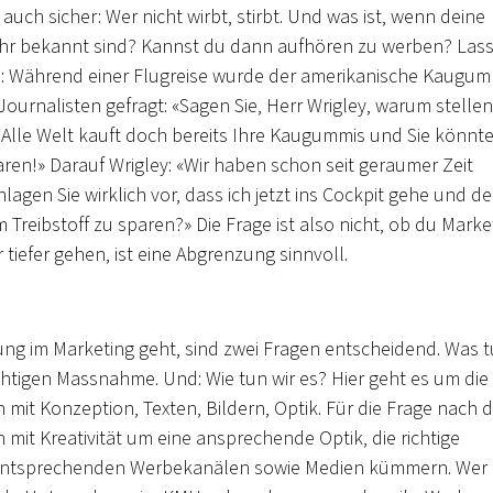
 auch sicher: Wer nicht wirbt, stirbt. Und was ist, wenn deine
r bekannt sind? Kannst du dann aufhören zu werben? Las
en: Während einer Flugreise wurde der amerikanische Kaugum
ournalisten gefragt: «Sagen Sie, Herr Wrigley, warum stellen
 Alle Welt kauft doch bereits Ihre Kaugummis und Sie könnt
ren!» Darauf Wrigley: «Wir haben schon seit geraumer Zeit
agen Sie wirklich vor, dass ich jetzt ins Cockpit gehe und d
Treibstoff zu sparen?» Die Frage ist also nicht, ob du Marke
r tiefer gehen, ist eine Abgrenzung sinnvoll.
im Marketing geht, sind zwei Fragen entscheidend. Was 
chtigen Massnahme. Und: Wie tun wir es? Hier geht es um die
t Konzeption, Texten, Bildern, Optik. Für die Frage nach 
 mit Kreativität um eine ansprechende Optik, die richtige
n entsprechenden Werbekanälen sowie Medien kümmern. Wer