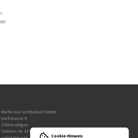
t
r
ner
Martin Aue Sichtbarkeit GmbH
Dorfstrasse 9
3704 Krattigen
Telefon
+41 33 650 10 10
Cookie-Hinweis