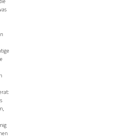
die
was
an
tige
ie
e
n
rat:
as
n,
n
nig
enen