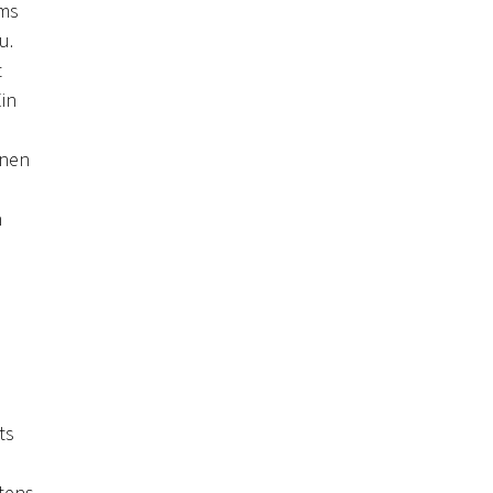
ums
u.
t
in
inen
h
ts