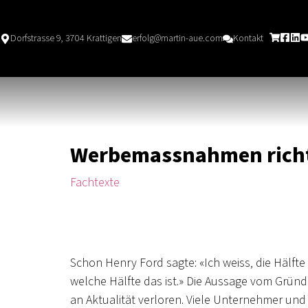
Dorfstrasse 9, 3704 Krattigen
erfolg@martin-aue.com
Kontakt
Werbemassnahmen richti
Fachtexte
Schon Henry Ford sagte: «Ich weiss, die Hälfte
welche Hälfte das ist.» Die Aussage vom Grün
an Aktualität verloren. Viele Unternehmer un