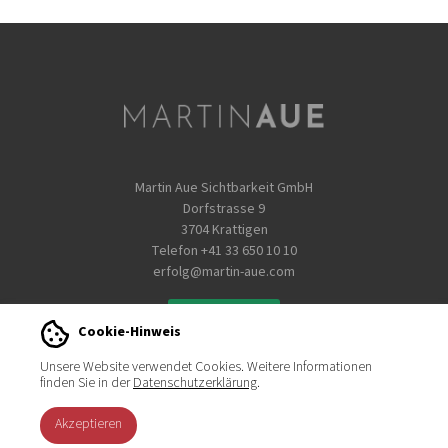
Martin Aue Sichtbarkeit GmbH
Dorfstrasse 9
3704 Krattigen
Telefon
+41 33 650 10 10
erfolg@martin-aue.com
WhatsApp
Cookie-Hinweis
Unsere Website verwendet Cookies. Weitere Informationen
AGB
Sitemap
Impressum
Datenschutz
finden Sie in der
Datenschutzerklärung
.
Akzeptieren