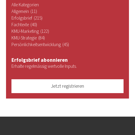
Alle Kategorien
Allgemein
(11)
Erfolgsbrief
(215)
Fachtexte
(40)
KMU-Marketing
(122)
KMU-Strategie
(84)
Persönlichkeitsentwicklung
(45)
Erfolgsbrief abonnieren
Erhalte regelmässig wertvolle Inputs.
Jetzt registrieren