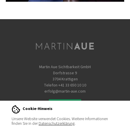
Martin Aue Sichtbarkeit GmbH
Dorfstrasse 9
3704 Krattigen
Telefon
+41 33 650 10 10
erfolg@martin-aue.com
WhatsApp
Cookie-Hinweis
Unsere Website verwendet Cookies. Weitere Informationen
AGB
Sitemap
Impressum
Datenschutz
finden Sie in der
Datenschutzerklärung
.