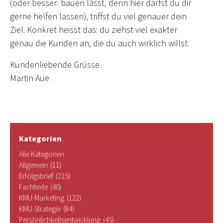
(oder besser: bauen lässt, denn hier darfst du dir
gerne helfen lassen), triffst du viel genauer dein
Ziel. Konkret heisst das: du ziehst viel exakter
genau die Kunden an, die du auch wirklich willst.
Kundenliebende Grüsse
Martin Aue
Kategorien
Alle Kategorien
Allgemein
(11)
Erfolgsbrief
(215)
Fachtexte
(40)
KMU-Marketing
(122)
KMU-Strategie
(84)
Persönlichkeitsentwicklung
(45)